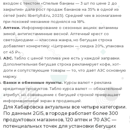
входом с текстом «Спелые бананы — 3 шт по цене 2 до
закрытия» дала рост продаж бананов на 35% в одной из
сетей (кейс libertyltd.ru, 2025). Средний чек в зоомагазине
при похожей механике поднялся на 18%.
Аптеки.
Информирование о сезонных акциях: витамины
зимой, антигистаминные весной. Аптечный крест со
светодиодами — классика жанра, но бегущая строка
добавляет конкретику: «Цитрамон — скидка 20%, упаковка
от 45 ₽».
АЗС.
Табло с ценой топлива уже есть у каждой заправки.
Дополнительная бегущая строка рекламирует кофе, хот-
доги и сопутствующие товары — то, что даёт АЗС основную
маржу.
Банки и обменные пункты.
Курсы валют + реклама
кредитных продуктов. Табло курса валют — обязательный
атрибут, но совмещение с бегущей строкой превращает
информационный экран в продающий.
Для Хабаровска актуальны все четыре категории.
По данным 2GIS, в городе работает более 300
продуктовых магазинов, 120 аптек и 70 АЗС —
потенциальных точек для установки бегущих