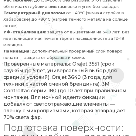
Растяжение:
до 150–200% без разрыва. Это позволяет
обтягивать глубокие выштамповки и углы без складок.
Температурный диапазон:
от −40°C (зимняя стройка в
Хабаровске) до +80°C (нагрев тёмного металла на солнце
летом).
УФ-стабилизация:
защита от выцветания на 5–10 лет. Без
неё полноцветная печать теряет насыщенность за 12–18
месяцев.
Ламинация:
дополнительный прозрачный слой поверх
печати — защита от абразива и химии.
Проверенные материалы: Orajet 3551 (срок
службы до 5 лет, универсальный выбор для
средних условий), Orajet 3640 (3 года, для
техники с частой сменой брендинга), 3M
Controltac серии 180 (до 10 лет при правильном
монтаже). Для ночной идентификации
добавляют светоотражающие элементы —
плёнку с микропризмами, которая возвращает
70% света фар.
Подготовка поверхности: