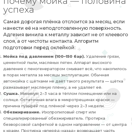
почему мойка — половина
успеха
Самая дорогая плёнка отслоится за месяц, если
нанести её на неподготовленную поверхность.
Адгезия винила к металлу зависит не от клеевого
слоя, а от чистоты контакта. Алгоритм
подготовки перед оклейкой:
Мойка под давлением (100–150 бар).
Удаление грязи,
цементной пыли, масляных пятен. Аппарат высокого
давления с пеногенератором смывает всё, что накопилось
в порах металла за месяцы эксплуатации. Обычная
автомойка с щётками не даёт такого результата — щётка
размазывает масляную плёнку, а не удаляет её.
Сушка.
Минимум 2–3 часа в тёплом помещении или на
солнце. Остаточная влага в микротрещинах краски —
причина пузырей под плёнкой через 2–3 недели.
Обезжиривание.
Изопропиловый спирт или
специализированный обезжириватель. Протирка
безворсовой салфеткой в одном направлении — от центра
к краям. Протирка «вперёд-назад» возвращает часть