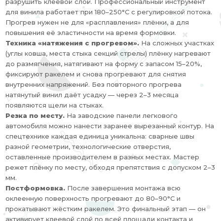
разрушить клеевой слой. Профессиональный инструмент
для винила работает при 180–250°C с регулировкой потока.
Прогрев нужен не для «расплавления» плёнки, а для
повышения её эластичности на время формовки.
Техника «натяжения с прогревом».
На сложных участках
(углы ковша, места стыка секций стрелы) плёнку нагревают
до размягчения, натягивают на форму с запасом 15–20%,
фиксируют ракелем и снова прогревают для снятия
внутренних напряжений. Без повторного прогрева
натянутый винил даёт усадку — через 2–3 месяца
появляются щели на стыках.
Резка по месту.
На заводские панели легкового
автомобиля можно нанести заранее вырезанный контур. На
спецтехнике каждая единица уникальна: сварные швы
разной геометрии, технологические отверстия,
оставленные производителем в разных местах. Мастер
режет плёнку по месту, обходя препятствия с допуском 2–3
мм.
Постформовка.
После завершения монтажа всю
оклеенную поверхность прогревают до 80–90°C и
прокатывают жёстким ракелем. Это финальный этап — он
активирует клеевой слой по всей площади контакта и