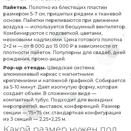
Пайетки.
Полотно из блестящих пластин
размером 5-7 см, пришитых рядами к тканевой
основе. Пайетки переливаются при движении
воздуха — используется бесшумный вентилятор.
Комбинируются с подсветкой, цветами,
неоновыми надписями. Цена готового полотна
2×2 м — от 8 000 до 15 000 ₽ в зависимости от
плотности пайеток. Популярны для свадеб, дней
рождения, промо-акций.
Pop-up стенды.
Шведская система:
алюминиевый каркас с магнитными
креплениями и натяжной графикой. Собирается
за 5-10 минут. Даёт изогнутую форму, которая
создаёт объём. В сложенном виде —
компактный тубус. Подходит для выездных
мероприятий, выставок, конференций. Размер
секции — 75×75 см; стандартная конфигурация
из 3 секций — 2,25×2,25 м.
Какой размер нужен под