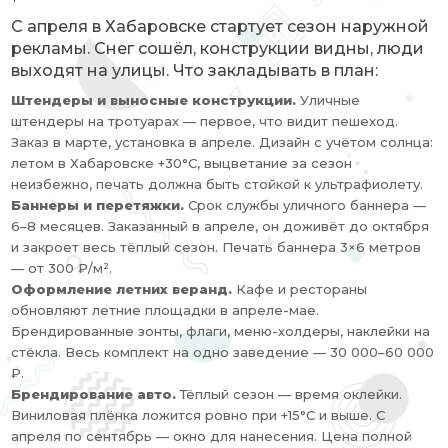
С апреля в Хабаровске стартует сезон наружной
рекламы. Снег сошёл, конструкции видны, люди
выходят на улицы. Что закладывать в план:
Штендеры и выносные конструкции.
Уличные
штендеры на тротуарах — первое, что видит пешеход.
Заказ в марте, установка в апреле. Дизайн с учётом солнца:
летом в Хабаровске +30°C, выцветание за сезон
неизбежно, печать должна быть стойкой к ультрафиолету.
Баннеры и перетяжки.
Срок службы уличного баннера —
6–8 месяцев. Заказанный в апреле, он доживёт до октября
и закроет весь тёплый сезон. Печать баннера 3×6 метров
— от 300 ₽/м².
Оформление летних веранд.
Кафе и рестораны
обновляют летние площадки в апреле-мае.
Брендированные зонты, флаги, меню-холдеры, наклейки на
стёкла. Весь комплект на одно заведение — 30 000–60 000
₽.
Брендирование авто.
Тёплый сезон — время оклейки.
Виниловая плёнка ложится ровно при +15°C и выше. С
апреля по сентябрь — окно для нанесения. Цена полной