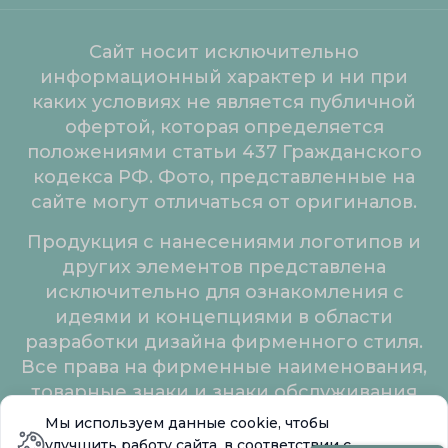
Сайт носит исключительно
информационный характер и ни при
каких условиях не является публичной
офертой, которая определяется
положениями статьи 437 Гражданского
кодекса РФ. Фото, представленные на
сайте могут отличаться от оригиналов.
Продукция с нанесениями логотипов и
других элементов представлена
исключительно для ознакомления с
идеями и концепциями в области
разработки дизайна фирменного стиля.
Все права на фирменные наименования,
товарные знаки и знаки обслуживания
принадлежат их законным владельцам.
Мы используем данные cookie, чтобы
улучшить работу сайта, в соответствии с