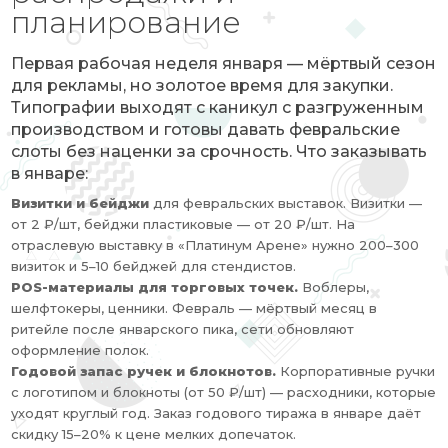
планирование
Первая рабочая неделя января — мёртвый сезон
для рекламы, но золотое время для закупки.
Типографии выходят с каникул с разгруженным
производством и готовы давать февральские
слоты без наценки за срочность. Что заказывать
в январе:
Визитки и бейджи
для февральских выставок. Визитки —
от 2 ₽/шт, бейджи пластиковые — от 20 ₽/шт. На
отраслевую выставку в «Платинум Арене» нужно 200–300
визиток и 5–10 бейджей для стендистов.
POS-материалы для торговых точек.
Воблеры,
шелфтокеры, ценники. Февраль — мёртвый месяц в
ритейле после январского пика, сети обновляют
оформление полок.
Годовой запас ручек и блокнотов.
Корпоративные ручки
с логотипом и блокноты (от 50 ₽/шт) — расходники, которые
уходят круглый год. Заказ годового тиража в январе даёт
скидку 15–20% к цене мелких допечаток.