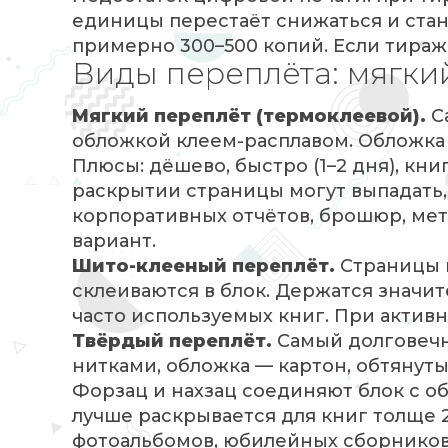
единицы перестаёт снижаться и ста
примерно 300–500 копий. Если тираж
Виды переплёта: мягки
Мягкий переплёт (термоклеевой).
С
обложкой клеем-расплавом. Обложка 
Плюсы: дёшево, быстро (1–2 дня), кни
раскрытии страницы могут выпадать, 
корпоративных отчётов, брошюр, ме
вариант.
Шито-клееный переплёт.
Страницы к
склеиваются в блок. Держатся значит
часто используемых книг. При актив
Твёрдый переплёт.
Самый долговечн
нитками, обложка — картон, обтянут
Форзац и нахзац соединяют блок с 
лучше раскрывается для книг толще 
фотоальбомов, юбилейных сборников