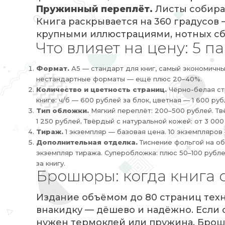
Пружинный переплёт.
Листы собира
Книга раскрывается на 360 градусов 
крупными иллюстрациями, нотных сб
Что влияет на цену: 5 
Формат.
А5 — стандарт для книг, самый экономичн
нестандартные форматы — ещё плюс 20–40%.
Количество и цветность страниц.
Чёрно-белая стр
книге: ч/б — 600 рублей за блок, цветная — 1 600 руб
Тип обложки.
Мягкий переплёт: 200–500 рублей. Тв
1 250 рублей. Твёрдый с натуральной кожей: от 3 000
Тираж.
1 экземпляр — базовая цена. 10 экземпляров
Дополнительная отделка.
Тиснение фольгой на обл
экземпляр тиража. Суперобложка: плюс 50–100 рублей
за книгу.
Брошюры: когда книга 
Издание объёмом до 80 страниц техн
внакидку — дёшево и надёжно. Если 
нужен термоклей или пружина. Брош