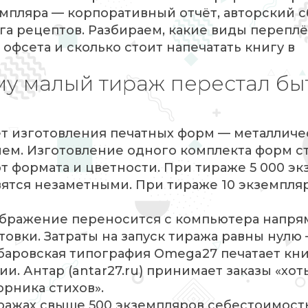
емпляра — корпоративный отчёт, авторский 
га рецептов. Разбираем, какие виды переплё
 офсета и сколько стоит напечатать книгу в
му малый тираж перестал бы
ет изготовления печатных форм — металличе
м. Изготовление одного комплекта форм ст
от формата и цветности. При тираже 5 000 э
вятся незаметными. При тираже 10 экземпля
зображение переносится с компьютера напря
товки. Затраты на запуск тиража равны нулю
баровская типография Omega27 печатает кни
. Антар (antar27.ru) принимает заказы «хоть
орника стихов».
иражах свыше 500 экземпляров себестоимост