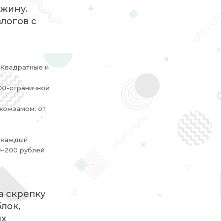
ужину.
логов с
 Квадратные и
200-страничной
 кожзамом: от
а каждый
00–200 рублей
а скрепку
лок,
ых