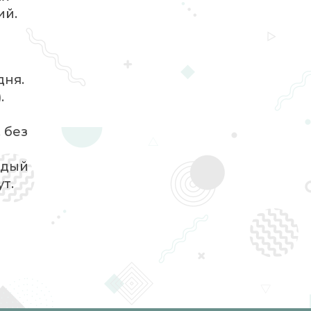
ий.
дня.
.
 без
рдый
т.