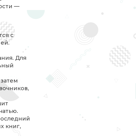
ости —
тся с
ей.
ания. Для
льный
 затем
вочников,
шит
чатью.
последний
х книг,