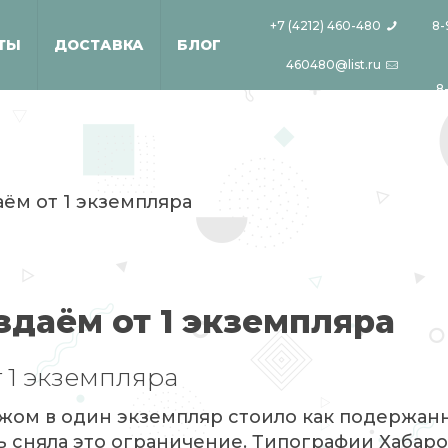
+7 (4212) 460-480
8-
ТЫ
ДОСТАВКА
БЛОГ
460480@list.ru
8
ём от 1 экземпляра
даём от 1 экземпляра
 1 экземпляра
ражом в один экземпляр стоило как подержа
ь сняла это ограничение. Типографии Хабаро