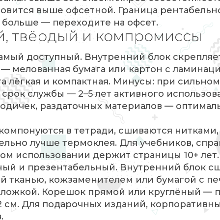
новится выше офсетной. Граница рентабельн
 больше — переходите на офсет.
й, твёрдый и компромиссы
амый доступный. Внутренний блок скрепляе
— мелованная бумага или картон с ламинаци
га лёгкая и компактная. Минусы: при сильном
срок службы — 2–5 лет активного использов
тодичек, раздаточных материалов — оптима
омпонуются в тетради, сшиваются нитками,
ельно лучше термоклея. Для учебников, спра
ном использовании держит страницы 10+ лет.
ый и презентабельный. Внутренний блок с
ый тканью, кожзаменителем или бумагой с пе
обложкой. Корешок прямой или круглёный — 
2 см. Для подарочных изданий, корпоративны
.