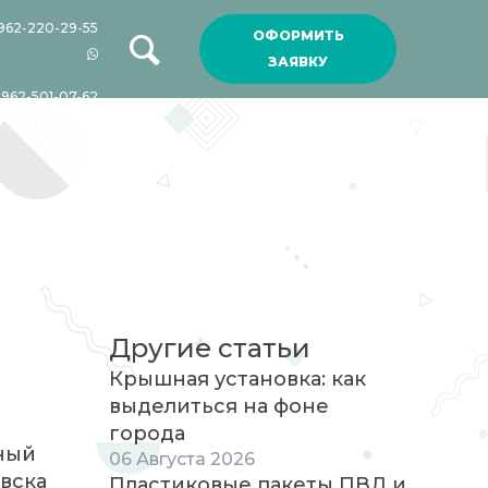
962-220-29-55
ОФОРМИТЬ
ЗАЯВКУ
-962-501-07-62
Другие статьи
Крышная установка: как
выделиться на фоне
города
нный
06
Августа
2026
вска
Пластиковые пакеты ПВД и