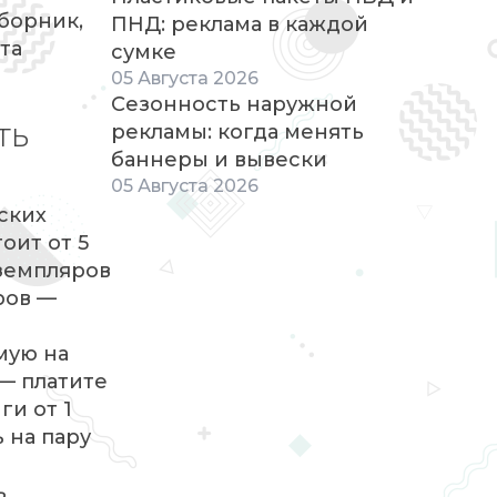
сборник,
ПНД: реклама в каждой
та
сумке
05
Августа
2026
Сезонность наружной
ть
рекламы: когда менять
баннеры и вывески
05
Августа
2026
ских
оит от 5
кземпляров
ров —
мую на
 — платите
ги от 1
 на пару
ь