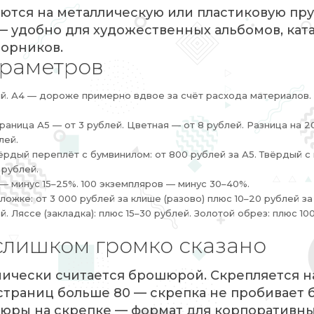
ются на металлическую или пластиковую пр
— удобно для художественных альбомов, ката
орников.
параметров
ый. А4 — дороже примерно вдвое за счёт расхода материалов.
аница А5 — от 3 рублей. Цветная — от 8 рублей. Разница на 
лей.
ёрдый переплёт с бумвинилом: от 800 рублей за А5. Твёрдый с
 рублей.
 — минус 15–25%. 100 экземпляров — минус 30–40%.
ожке: от 3 000 рублей за клише (разово) плюс 10–20 рублей з
. Ляссе (закладка): плюс 15–30 рублей. Золотой обрез: плюс 1
слишком громко сказано
ически считается брошюрой. Скрепляется н
страниц больше 80 — скрепка не пробивает б
юры на скрепке — формат для корпоративн