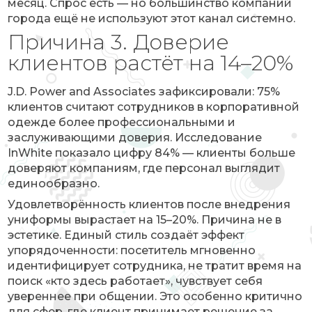
месяц. Спрос есть — но большинство компаний
города ещё не используют этот канал системно.
Причина 3. Доверие
клиентов растёт на 14–20%
J.D. Power and Associates зафиксировали: 75%
клиентов считают сотрудников в корпоративной
одежде более профессиональными и
заслуживающими доверия. Исследование
InWhite показало цифру 84% — клиенты больше
доверяют компаниям, где персонал выглядит
единообразно.
Удовлетворённость клиентов после внедрения
униформы вырастает на 15–20%. Причина не в
эстетике. Единый стиль создаёт эффект
упорядоченности: посетитель мгновенно
идентифицирует сотрудника, не тратит время на
поиск «кто здесь работает», чувствует себя
увереннее при общении. Это особенно критично
для сфер, где клиент принимает решение за