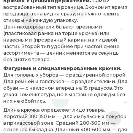
Крючок с ценникодержателем.
Самый
востребованный тип в рознице. Экономит время
продавца: цена видна сразу, не нужно клеить
стикеры на каждую упаковку.
Ценникодержатели бывают врезными
(пластиковая рамка на торце крючка) или
навесными (прозрачный карман на лицевой
части). Второй тип удобнее при частой смене
ассортимента — ценник меняется за секунды
без снятия товара.
Фигурные и специализированные крючки.
Для головных уборов — с расширенной опорой.
Для ремней и галстуков — с разделителями. Для
обуви — с наклоном вперёд на 15 градусов. Это
узкая номенклатура, но в магазине одежды без
них не обойтись.
Длина крючка определяет лицо товара.
Короткий 100-150 мм — для импульсных покупок
в прикассовой зоне. Средний 200-300 мм —
основная выкладка. Длинный 400-600 мм — для