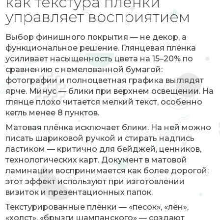
как текстура плёнки
управляет восприятием
Выбор финишного покрытия — не декор, а
функциональное решение. Глянцевая плёнка
усиливает насыщенность цвета на 15–20% по
сравнению с немелованной бумагой:
фотографии и полноцветная графика выглядят
ярче. Минус — блики при верхнем освещении. На
глянце плохо читается мелкий текст, особенно
кегль менее 8 пунктов.
Матовая плёнка исключает блики. На ней можно
писать шариковой ручкой и стирать надпись
ластиком — критично для бейджей, ценников,
технологических карт. Документ в матовой
ламинации воспринимается как более дорогой:
этот эффект используют при изготовлении
визиток и презентационных папок.
Текстурированные плёнки — «песок», «лён»,
«холст», «брызги шампанского» — создают