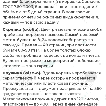
единый блок, скреплённый в корешке. Согласно
ГОСТ 7.60-2003, брошюра — книжное издание
объёмом от 5 до 48 страниц. В полиграфии
применяют четыре основных вида скрепления,
каждый — под свою задачу.
Скрепка (скоба).
Две-три металлические скобы
пробивают корешок насквозь. Самый дешёвый
метод: буклет на 8–24 полосы собирается за
секунды. Предел — 48 страниц при плотности
бумаги 80–90 г/м². На более толстых блоках
скоба не пробивает корешок до конца и гнётся.
Буклеты, программки мероприятий, небольшие
каталоги — зона скрепки.
Пружина (wire-o).
Вдоль корешка пробивается
серия отверстий, через которые продевается
металлическая или пластиковая пружина.
Преимущество — документ раскрывается на 360
градусов: страницы не захлопываются.
Металлическая пружина держит до 120 листов,
пластиковая — до 480. Перекидные календари,