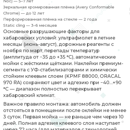
Noc) — 5–7 лет
Зеркальная хромированная плёнка (Avery Conformable
Chrome) — до 12 лет
Перфорированная плёнка на стекле — 2 года
Static cling — 3–6 месяцев
Основные разрушающие факторы для
хабаровских условий: ультрафиолет в летние
месяцы (июнь-август), дорожные реагенты с
ноября по март, перепады температур
(амплитуда от −35 до +35 °C), автоматические
мойки с жёсткими щётками. Наклейки премиум-
сегмента с УФ-стабилизаторами и химически
стойким клеевым слоем (KPMF 88000, ORACAL
970 RA) сохраняют цвет и адгезию при −40…+90
°C — диапазон полностью перекрывает
хабаровский климат.
Важное правило монтажа: автомобиль должен
отстояться в помещении после оклейки не менее
3 суток. Первая мойка — не раньше чем через 10
дней. Полная адгезия клеевого слоя наступает
через 72 часа (для материалов с технологией