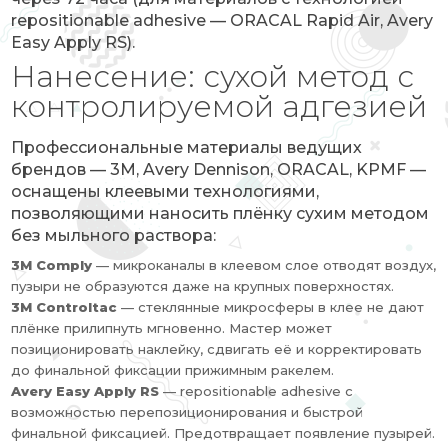
repositionable adhesive — ORACAL Rapid Air, Avery
Easy Apply RS).
Нанесение: сухой метод с
контролируемой адгезией
Профессиональные материалы ведущих
брендов — 3M, Avery Dennison, ORACAL, KPMF —
оснащены клеевыми технологиями,
позволяющими наносить плёнку сухим методом
без мыльного раствора:
3M Comply
— микроканалы в клеевом слое отводят воздух,
пузыри не образуются даже на крупных поверхностях.
3M Controltac
— стеклянные микросферы в клее не дают
плёнке прилипнуть мгновенно. Мастер может
позиционировать наклейку, сдвигать её и корректировать
до финальной фиксации прижимным ракелем.
Avery Easy Apply RS
— repositionable adhesive с
возможностью перепозиционирования и быстрой
финальной фиксацией. Предотвращает появление пузырей.