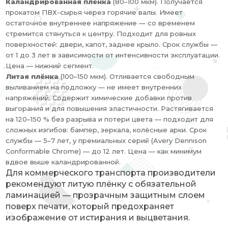
Каландрированная плёнка
(80–100 мкм). Получается
прокатом ПВХ-сырья через горячие валы. Имеет
остаточное внутреннее напряжение — со временем
стремится стянуться к центру. Подходит для ровных
поверхностей: двери, капот, заднее крыло. Срок службы —
от 1 до 3 лет в зависимости от интенсивности эксплуатации.
Цена — нижний сегмент.
Литая плёнка
(100–150 мкм). Отливается свободным
выливанием на подложку — не имеет внутренних
напряжений. Содержит химические добавки против
выгорания и для повышения эластичности. Растягивается
на 120–150 % без разрыва и потери цвета — подходит для
сложных изгибов: бампер, зеркала, колёсные арки. Срок
службы — 5–7 лет, у премиальных серий (Avery Dennison
Conformable Chrome) — до 12 лет. Цена — как минимум
вдвое выше каландрированной.
Для коммерческого транспорта производители
рекомендуют литую плёнку с обязательной
ламинацией — прозрачным защитным слоем
поверх печати, который предохраняет
изображение от истирания и выцветания.