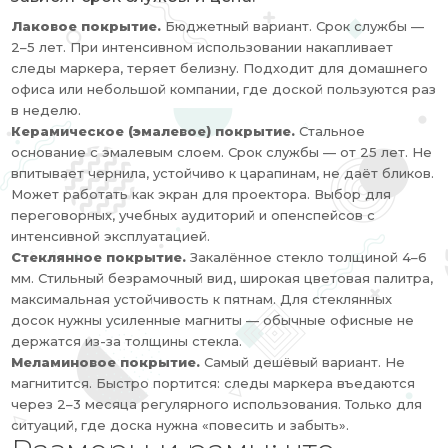
Лаковое покрытие.
Бюджетный вариант. Срок службы —
2–5 лет. При интенсивном использовании накапливает
следы маркера, теряет белизну. Подходит для домашнего
офиса или небольшой компании, где доской пользуются раз
в неделю.
Керамическое (эмалевое) покрытие.
Стальное
основание с эмалевым слоем. Срок службы — от 25 лет. Не
впитывает чернила, устойчиво к царапинам, не даёт бликов.
Может работать как экран для проектора. Выбор для
переговорных, учебных аудиторий и опенспейсов с
интенсивной эксплуатацией.
Стеклянное покрытие.
Закалённое стекло толщиной 4–6
мм. Стильный безрамочный вид, широкая цветовая палитра,
максимальная устойчивость к пятнам. Для стеклянных
досок нужны усиленные магниты — обычные офисные не
держатся из-за толщины стекла.
Меламиновое покрытие.
Самый дешёвый вариант. Не
магнитится. Быстро портится: следы маркера въедаются
через 2–3 месяца регулярного использования. Только для
ситуаций, где доска нужна «повесить и забыть».