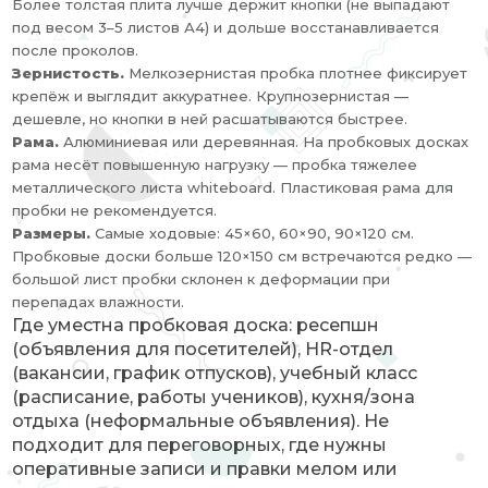
Более толстая плита лучше держит кнопки (не выпадают
под весом 3–5 листов А4) и дольше восстанавливается
после проколов.
Зернистость.
Мелкозернистая пробка плотнее фиксирует
крепёж и выглядит аккуратнее. Крупнозернистая —
дешевле, но кнопки в ней расшатываются быстрее.
Рама.
Алюминиевая или деревянная. На пробковых досках
рама несёт повышенную нагрузку — пробка тяжелее
металлического листа whiteboard. Пластиковая рама для
пробки не рекомендуется.
Размеры.
Самые ходовые: 45×60, 60×90, 90×120 см.
Пробковые доски больше 120×150 см встречаются редко —
большой лист пробки склонен к деформации при
перепадах влажности.
Где уместна пробковая доска: ресепшн
(объявления для посетителей), HR-отдел
(вакансии, график отпусков), учебный класс
(расписание, работы учеников), кухня/зона
отдыха (неформальные объявления). Не
подходит для переговорных, где нужны
оперативные записи и правки мелом или