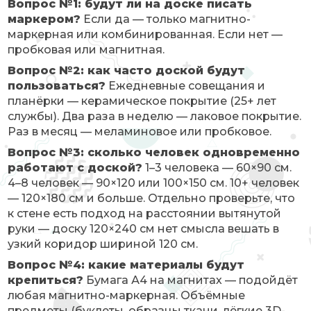
Вопрос №1: будут ли на доске писать
маркером?
Если да — только магнитно-
маркерная или комбинированная. Если нет —
пробковая или магнитная.
Вопрос №2: как часто доской будут
пользоваться?
Ежедневные совещания и
планёрки — керамическое покрытие (25+ лет
службы). Два раза в неделю — лаковое покрытие.
Раз в месяц — меламиновое или пробковое.
Вопрос №3: сколько человек одновременно
работают с доской?
1–3 человека — 60×90 см.
4–8 человек — 90×120 или 100×150 см. 10+ человек
— 120×180 см и больше. Отдельно проверьте, что
к стене есть подход на расстоянии вытянутой
руки — доску 120×240 см нет смысла вешать в
узкий коридор шириной 120 см.
Вопрос №4: какие материалы будут
крепиться?
Бумага А4 на магнитах — подойдёт
любая магнитно-маркерная. Объёмные
предметы (буклеты, образцы ткани, лёгкие 3D-