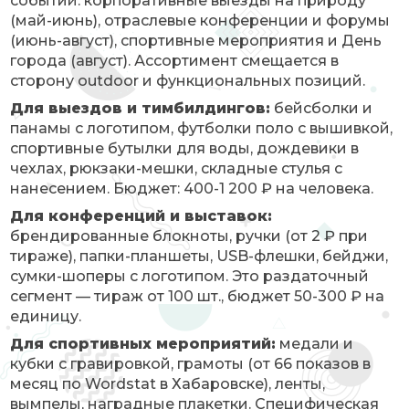
событий: корпоративные выезды на природу
(май-июнь), отраслевые конференции и форумы
(июнь-август), спортивные мероприятия и День
города (август). Ассортимент смещается в
сторону outdoor и функциональных позиций.
Для выездов и тимбилдингов:
бейсболки и
панамы с логотипом, футболки поло с вышивкой,
спортивные бутылки для воды, дождевики в
чехлах, рюкзаки-мешки, складные стулья с
нанесением. Бюджет: 400-1 200 ₽ на человека.
Для конференций и выставок:
брендированные блокноты, ручки (от 2 ₽ при
тираже), папки-планшеты, USB-флешки, бейджи,
сумки-шоперы с логотипом. Это раздаточный
сегмент — тираж от 100 шт., бюджет 50-300 ₽ на
единицу.
Для спортивных мероприятий:
медали и
кубки с гравировкой, грамоты (от 66 показов в
месяц по Wordstat в Хабаровске), ленты,
вымпелы, наградные плакетки. Специфическая