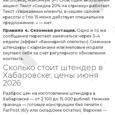
заголовка), максимум 5–7 слов, один визуальный
акцент. Текст «Скидка 20% на стрижку» работает.
Текст «Уважаемые клиенты, в нашем салоне
красоты с 1 по 15 июня действует специальное
предложение...» — нет.
Правило 4. Сезонная ротация.
Одно и то же
сообщение перестаёт замечаться через 3–4
недели (эффект «баннерной слепоты»). Сменные
штендеры с карманами или меловые модели
окупают себя за счёт регулярного обновления
контента.
Сколько стоит штендер в
Хабаровске: цены июня
2026
Разброс цен на изготовление штендера в
Хабаровске — от 2 100 до 15 000 рублей. Нижняя
граница — готовые конструкции без печати с
FarPost (б/у или складские остатки). Верхняя —