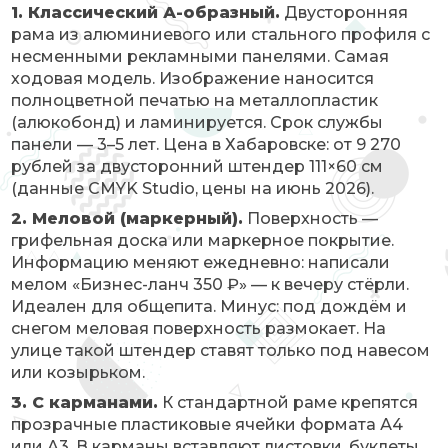
1. Классический А-образный.
Двусторонняя
рама из алюминиевого или стального профиля с
несменными рекламными панелями. Самая
ходовая модель. Изображение наносится
полноцветной печатью на металлопластик
(алюкобонд) и ламинируется. Срок службы
панели — 3–5 лет. Цена в Хабаровске: от 9 270
рублей за двусторонний штендер 111×60 см
(данные CMYK Studio, цены на июнь 2026).
2. Меловой (маркерный).
Поверхность —
грифельная доска или маркерное покрытие.
Информацию меняют ежедневно: написали
мелом «Бизнес-ланч 350 ₽» — к вечеру стёрли.
Идеален для общепита. Минус: под дождём и
снегом меловая поверхность размокает. На
улице такой штендер ставят только под навесом
или козырьком.
3. С карманами.
К стандартной раме крепятся
прозрачные пластиковые ячейки формата А4
или А3. В карманы вставляют листовки, буклеты,