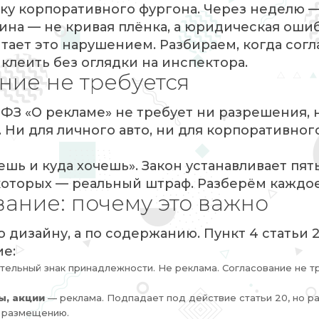
йку корпоративного фургона. Через неделю 
ина — не кривая плёнка, а юридическая ошиб
тает это нарушением. Разбираем, когда сог
клеить без оглядки на инспектора.
ние не требуется
-ФЗ «О рекламе» не требует ни разрешения, 
Ни для личного авто, ни для корпоративного
ешь и куда хочешь». Закон устанавливает пят
которых — реальный штраф. Разберём каждое
ание: почему это важно
дизайну, а по содержанию. Пункт 4 статьи 2
ие:
тельный знак принадлежности. Не реклама. Согласование не т
ы, акции
— реклама. Подпадает под действие статьи 20, но р
о размещению.