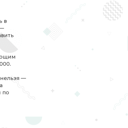
о
ь в
 —
авить
меющим
000.
 нельзя —
а
м по