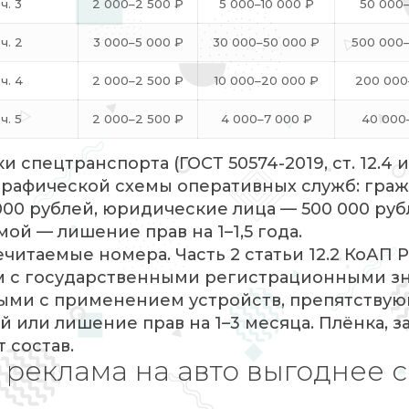
ч. 3
2 000–2 500 ₽
5 000–10 000 ₽
50 000
ч. 2
3 000–5 000 ₽
30 000–50 000 ₽
500 000–
ч. 4
2 000–2 500 ₽
10 000–20 000 ₽
200 000
ч. 5
2 000–2 500 ₽
4 000–7 000 ₽
40 000
спецтранспорта (ГОСТ 50574-2019, ст. 12.4 и
графической схемы оперативных служб: граж
000 рублей, юридические лица — 500 000 руб
ой — лишение прав на 1–1,5 года.
итаемые номера. Часть 2 статьи 12.2 КоАП 
м с государственными регистрационными зн
ми с применением устройств, препятству
 или лишение прав на 1–3 месяца. Плёнка, 
 состав.
 реклама на авто выгоднее с