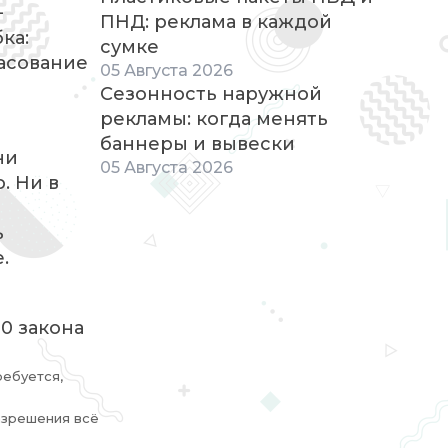
—
ПНД: реклама в каждой
ка:
сумке
ласование
05
Августа
2026
Сезонность наружной
рекламы: когда менять
баннеры и вывески
ни
05
Августа
2026
. Ни в
ь
.
0 закона
ребуется,
азрешения всё