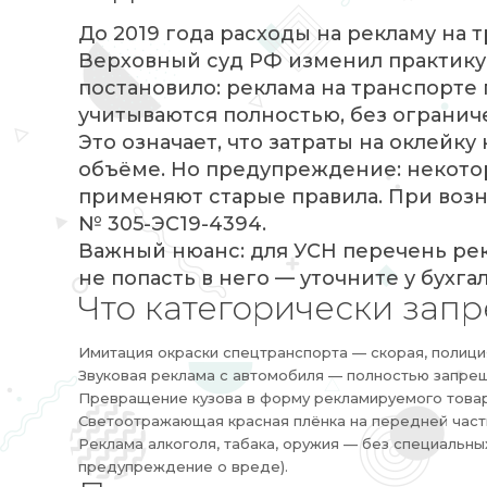
До 2019 года расходы на рекламу на 
Верховный суд РФ изменил практику.
постановило: реклама на транспорте
учитываются полностью, без ограниче
Это означает, что затраты на оклейк
объёме. Но предупреждение: некото
применяют старые правила. При воз
№ 305-ЭС19-4394.
Важный нюанс: для УСН перечень ре
не попасть в него — уточните у бухгал
Что категорически зап
Имитация окраски спецтранспорта — скорая, полици
Звуковая реклама с автомобиля — полностью запре
Превращение кузова в форму рекламируемого товара 
Светоотражающая красная плёнка на передней части а
Реклама алкоголя, табака, оружия — без специальн
предупреждение о вреде).