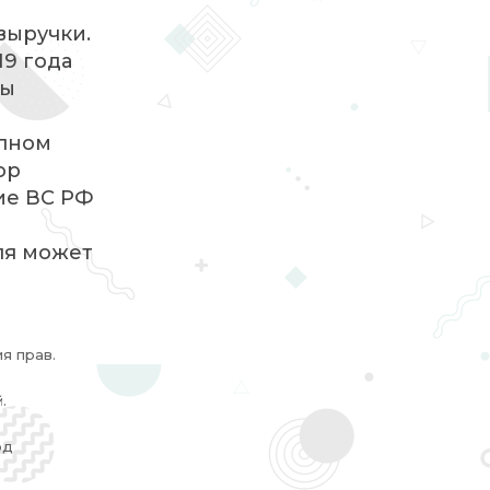
выручки.
19 года
ды
олном
ор
ие ВС РФ
ля может
я прав.
.
од