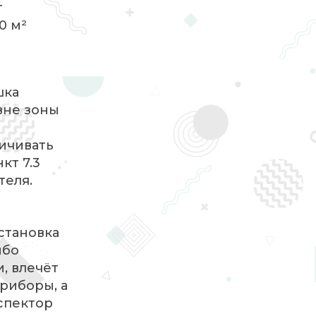
т
0 м²
шка
вне зоны
ичивать
кт 7.3
теля.
установка
ибо
, влечёт
приборы, а
спектор