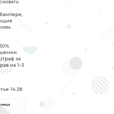
исковать
бампере,
ающие
елям.
 50%
ышении
Штраф за
ав на 1–3
тье 14.38
лица