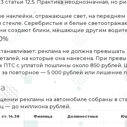
 статьи 12.5. Практика неоднозначная, но р
 наклейки, отражающие свет, на переднем 
м стекле. Серебристые и белые светоотраж
они создают блики, мешающие другим водит
50%
устанавливает: реклама не должна превышать
еталей, на которые она нанесена. При прев
х ПТС с уплатой пошлины около 850 рублей. 
за повторное — 5 000 рублей или лишение пр
ца
ении рекламы на автомобиле собраны в ста
ц — до миллиона рублей.
 ст. 14.38
Физлица
Должностные
Юр