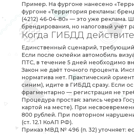
Пример. На фургоне нанесено «Терри
фургоне «Территория рекламы: бренд
(4212) 46-04-80» — это уже реклама.
брендирования, но налоговый учёт р
Когда ГИБДД действит
Единственный сценарий, требующий в
Если после оклейки автомобиль визуа
ПТС, в течение 5 дней необходимо 
Закон не даёт точного процента. Ин
норматива нет. Практический ориент
синим), идите в ГИБДД сразу. Если о
фрагментарно — регистрация не треб
Процедура простая: запись через Гос
картой на месте). При несвоевремен
800 рублей. При повторном нарушени
(ст. 12.1 КоАП РФ).
Приказ МВД № 496 (п. 32) уточняет: 