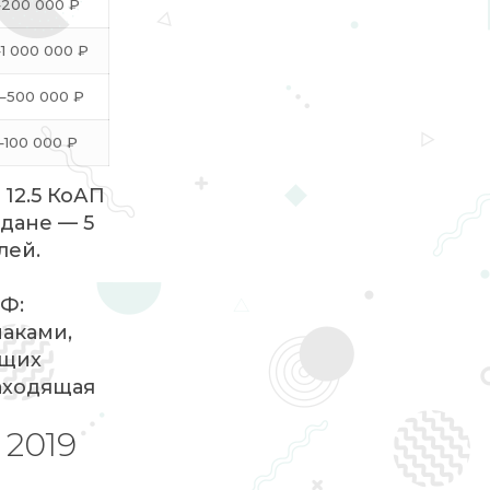
–200 000 ₽
1 000 000 ₽
–500 000 ₽
–100 000 ₽
 12.5 КоАП
дане — 5
лей.
РФ:
аками,
ющих
заходящая
 2019