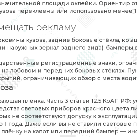
значительной площади оклейки. Ориентир о
кузова переклеены или использовано менее 1
змещать рекламу
оковины кузова, задние боковые стёкла, кры
ии наружных зеркал заднего вида), бамперы 
ударственные регистрационные знаки, огран
на лобовом и передних боковых стёклах. Пун
рытий, ограничивающих обзор с места води
роза
ющая плёнка. Часть 3 статьи 12.5 КоАП РФ: 
едства световых приборов красного цвета л
ых не соответствуют допуску к эксплуатации
о 1 года. Даже если вы не ставили световые 
плёнку на капот или передний бампер — ин