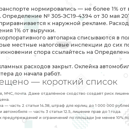
транспорте нормировались — не более 1% от 
 Определение № 305-ЭС19-4394 от 30 мая 20
 приравнивается к наружной рекламе. Расхо
ния 1% от выручки.
у корпоративного автопарка списываются в п
рые местные налоговые инспекции до сих п
никновении спора ссылайтесь на Определен
кламных расходов закрыт. Оклейка автомоби
тера до начала работ.
рещено — короткий список
я, МЧС, почта. Даже отдалённое сходство создаёт риск лишени
щена.
— часть 2 статьи 14.38, штраф для юрлиц до 1 000 000 рублей
втомобиля — часть 3 статьи 12.5, лишение прав до 1 года.
ых предупреждений и ограничений по площади (не менее 10% п