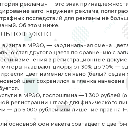
тория рекламы» — это знак принадлежности
ирование авто, наружная реклама, полиграфи
 Штрафных последствий для рекламы не больш
азный. Об этом ниже.
ельно нужно
изита в МРЭО, — кардинальная смена цвета
льно стал другого цвета по сравнению с зап
внести изменения в регистрационные докуме
спекторы называют цифры от 30% до 70% — е
ир: если цвет изменился явно (белый седан 
сновной цвет сохранился, а плёнка нанесена
уется.
услуги в МРЭО, госпошлина — 1 300 рублей (о
ной регистрации штраф для физического лиц
и — до 5 000 рублей или лишение прав на 1–
если основной фон макета совпадает с цветом