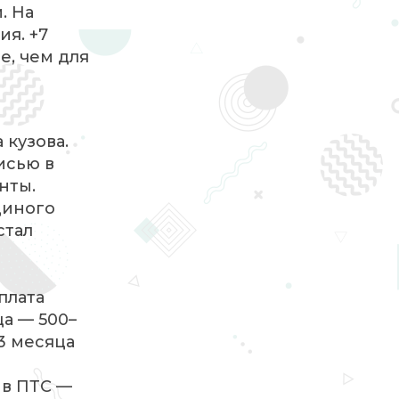
. На
я. +7
е, чем для
 кузова.
исью в
нты.
диного
стал
плата
а — 500–
3 месяца
 в ПТС —