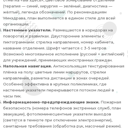
отметка «Вы здесь», цветовое зонирование отделений
(терапия — синий, хирургия — зелёный, диагностика —
жёлтый), легенда обозначений. По рекомендациям
Минздрава, план выполняется в едином стиле для всей
организации.
Настенные указатели.
Размещаются в коридорах на
поворотах и развилках. Двусторонние элементы с
пиктограммами: стрелка направления, номер кабинета,
название отделения. Шрифт читается с 3-5 метров.
Возможно многоязычное исполнение (русский + английский)
для учреждений, принимающих иностранных граждан.
Напольная навигация.
Антискользящая текстурированная
плёнка на полу: цветные линии маршрутов, стрелки
направления, разметка дистанции в зонах очередей.
Особенно эффективна в крупных поликлиниках, где
настенные указатели перекрываются потоком людей в
часы пик.
Информационно-предупреждающие знаки.
Пожарная
безопасность (номера телефонов экстренных служб, план
эвакуации), фотолюминесцентные указатели выходов
(светятся в темноте при отключении электроэнергии),
санитарные требования (обработка рук, масочный режим).