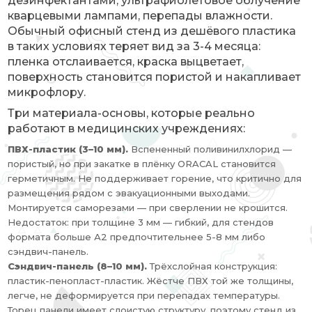
дезинфектантами, ультрафиолетовое облучение
кварцевыми лампами, перепады влажности.
Обычный офисный стенд из дешёвого пластика
в таких условиях теряет вид за 3-4 месяца:
пленка отслаивается, краска выцветает,
поверхность становится пористой и накапливает
микрофлору.
Три материала-основы, которые реально
работают в медицинских учреждениях:
ПВХ-пластик (3–10 мм).
Вспененный поливинилхлорид —
пористый, но при закатке в плёнку ORACAL становится
герметичным. Не поддерживает горение, что критично для
размещения рядом с эвакуационными выходами.
Монтируется саморезами — при сверлении не крошится.
Недостаток: при толщине 3 мм — гибкий, для стендов
формата больше А2 предпочтительнее 5-8 мм либо
сэндвич-панель.
Сэндвич-панель (8–10 мм).
Трёхслойная конструкция:
пластик-пенопласт-пластик. Жёстче ПВХ той же толщины,
легче, не деформируется при перепадах температуры.
Торец панели имеет слоистую структуру, поэтому стенд из