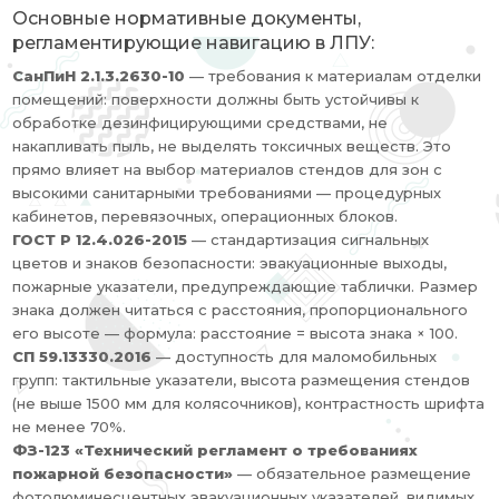
Основные нормативные документы,
регламентирующие навигацию в ЛПУ:
СанПиН 2.1.3.2630-10
— требования к материалам отделки
помещений: поверхности должны быть устойчивы к
обработке дезинфицирующими средствами, не
накапливать пыль, не выделять токсичных веществ. Это
прямо влияет на выбор материалов стендов для зон с
высокими санитарными требованиями — процедурных
кабинетов, перевязочных, операционных блоков.
ГОСТ Р 12.4.026-2015
— стандартизация сигнальных
цветов и знаков безопасности: эвакуационные выходы,
пожарные указатели, предупреждающие таблички. Размер
знака должен читаться с расстояния, пропорционального
его высоте — формула: расстояние = высота знака × 100.
СП 59.13330.2016
— доступность для маломобильных
групп: тактильные указатели, высота размещения стендов
(не выше 1500 мм для колясочников), контрастность шрифта
не менее 70%.
ФЗ-123 «Технический регламент о требованиях
пожарной безопасности»
— обязательное размещение
фотолюминесцентных эвакуационных указателей, видимых