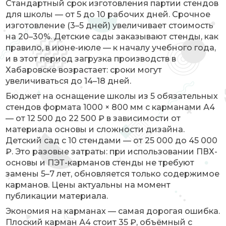
Стандартный срок изготовления партии стендов
для школы — от 5 до 10 рабочих дней. Срочное
изготовление (3–5 дней) увеличивает стоимость
на 20–30%. Детские сады заказывают стенды, как
правило, в июне-июле — к началу учебного года,
и в этот период загрузка производств в
Хабаровске возрастает: сроки могут
увеличиваться до 14–18 дней.
Бюджет на оснащение школы из 5 обязательных
стендов формата 1000 × 800 мм с карманами А4
— от 12 500 до 22 500 ₽ в зависимости от
материала основы и сложности дизайна.
Детский сад с 10 стендами — от 25 000 до 45 000
₽. Это разовые затраты: при использовании ПВХ-
основы и ПЭТ-карманов стенды не требуют
замены 5–7 лет, обновляется только содержимое
карманов. Цены актуальны на момент
публикации материала.
Экономия на карманах — самая дорогая ошибка.
Плоский карман А4 стоит 35 ₽, объёмный с