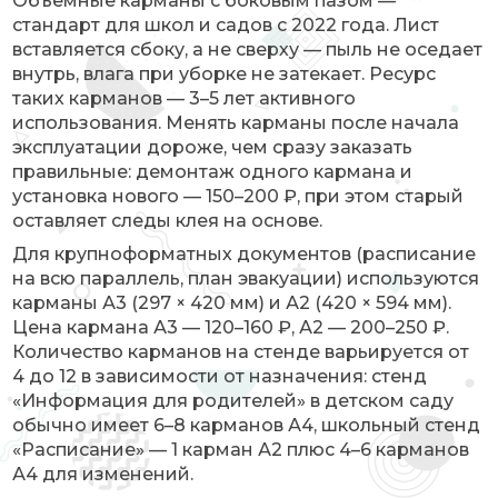
Объёмные карманы с боковым пазом —
стандарт для школ и садов с 2022 года. Лист
вставляется сбоку, а не сверху — пыль не оседает
внутрь, влага при уборке не затекает. Ресурс
таких карманов — 3–5 лет активного
использования. Менять карманы после начала
эксплуатации дороже, чем сразу заказать
правильные: демонтаж одного кармана и
установка нового — 150–200 ₽, при этом старый
оставляет следы клея на основе.
Для крупноформатных документов (расписание
на всю параллель, план эвакуации) используются
карманы А3 (297 × 420 мм) и А2 (420 × 594 мм).
Цена кармана А3 — 120–160 ₽, А2 — 200–250 ₽.
Количество карманов на стенде варьируется от
4 до 12 в зависимости от назначения: стенд
«Информация для родителей» в детском саду
обычно имеет 6–8 карманов А4, школьный стенд
«Расписание» — 1 карман А2 плюс 4–6 карманов
А4 для изменений.