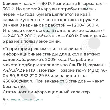
боковым пазом — 80 ₽. Разница на 8 карманах —
360 ₽. Но плоский карман потребует замены
через 1–1,5 года: бумага цепляется за край,
карман мутнеет от частого контакта с руками.
Замена 8 карманов с работой — 1 200–1 600 ₽.
Итоговая стоимость за 3 года: плоские карманы
— 2 400–3 200 ₽, объёмные — 640 ₽. Разница в 4–
5 раз не в пользу экономии.
«Территория рекламы» изготавливает
информационные стенды для школ и детских
садов Хабаровска с 2009 года. Разработка
макета, подбор материалов по СанПиН, карманы
А4/А3/А2 из ПЭТ, монтаж. Позвоните: +7 (4212) 46-
04-80, 8-962-220-29-55 или напишите на
460480@list.ru. При заказе от 5 стендов — макет
бесплатно.
Статья носит информационный характер.
стенды
;
школы
;
дети