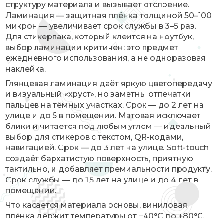
структуру материала и вызывает отслоение.
Ламинация — защитная плёнка толщиной 50–100
микрон — увеличивает срок службы в 3–5 раз.
Для стикерпака, который клеится на ноутбук,
выбор ламинации критичен: это предмет
ежедневного использования, а не одноразовая
наклейка.
Глянцевая ламинация даёт яркую цветопередачу
и визуальный «хруст», но заметны отпечатки
пальцев на тёмных участках. Срок — до 2 лет на
улице и до 5 в помещении. Матовая исключает
блики и читается под любым углом — идеальный
выбор для стикеров с текстом, QR-кодами,
навигацией. Срок — до 3 лет на улице. Soft-touch
создаёт бархатистую поверхность, приятную
тактильно, и добавляет премиальности продукту.
Срок службы — до 1,5 лет на улице и до 4 лет в
помещении.
Что касается материала основы, виниловая
плёнка держит температуры от −40°C до +80°C,