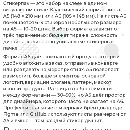
Стикерпак — это набор наклеек в едином
визуальном стиле. Классический формат листа —
A5 (148 × 210 мм) или A6 (105 × 148 мм). На листе A6
помещается 6–9 стикеров небольшого размера,
на A5 — 10–20 штук. Выбор формата зависит от
трёх переменных: бюджет тиража, сложность
дизайна, количество уникальных стикеров в
пачке.
Формат A6 даёт компактный продукт, который
удобно вложить в заказ, отправить в конверте
или раздавать на мероприятиях. A5 позволяет
разместить больше элементов: основной
логотип, вариации слогана, паттерн, маскот,
иконки продукта. Разница в себестоимости
между форматами — 30–50%, но A5 даёт простор
для дизайнера, которого часто не хватает на A6.
Профессиональные стикерпаки брендов вроде
Figma или GitHub используют листы размером от
A5 и выше — там каждый стикер дышит.