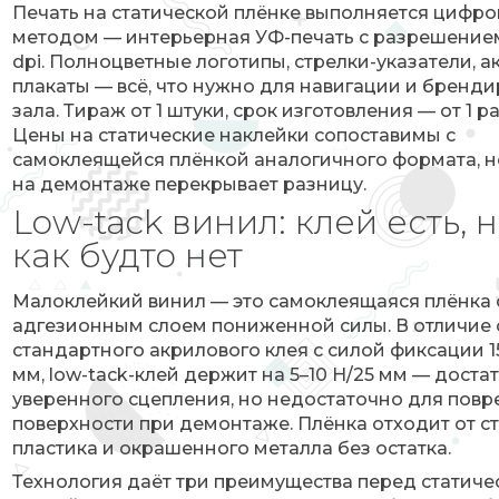
Печать на статической плёнке выполняется цифр
методом — интерьерная УФ-печать с разрешение
dpi. Полноцветные логотипы, стрелки-указатели, 
плакаты — всё, что нужно для навигации и бренд
зала. Тираж от 1 штуки, срок изготовления — от 1 р
Цены на статические наклейки сопоставимы с
самоклеящейся плёнкой аналогичного формата, 
на демонтаже перекрывает разницу.
Low-tack винил: клей есть, н
как будто нет
Малоклейкий винил — это самоклеящаяся плёнка 
адгезионным слоем пониженной силы. В отличие 
стандартного акрилового клея с силой фиксации 1
мм, low-tack-клей держит на 5–10 Н/25 мм — доста
уверенного сцепления, но недостаточно для пов
поверхности при демонтаже. Плёнка отходит от ст
пластика и окрашенного металла без остатка.
Технология даёт три преимущества перед статич