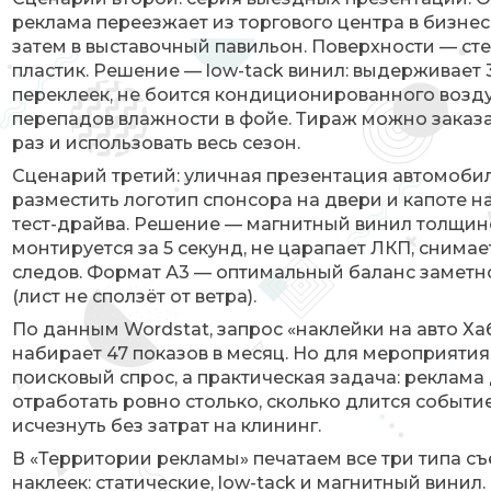
реклама переезжает из торгового центра в бизнес
затем в выставочный павильон. Поверхности — сте
пластик. Решение — low-tack винил: выдерживает 
переклеек, не боится кондиционированного возду
перепадов влажности в фойе. Тираж можно заказ
раз и использовать весь сезон.
Сценарий третий: уличная презентация автомоби
разместить логотип спонсора на двери и капоте н
тест-драйва. Решение — магнитный винил толщино
монтируется за 5 секунд, не царапает ЛКП, снимае
следов. Формат А3 — оптимальный баланс заметно
(лист не сползёт от ветра).
По данным Wordstat, запрос «наклейки на авто Ха
набирает 47 показов в месяц. Но для мероприятия
поисковый спрос, а практическая задача: реклам
отработать ровно столько, сколько длится событие
исчезнуть без затрат на клининг.
В «Территории рекламы» печатаем все три типа с
наклеек: статические, low-tack и магнитный винил