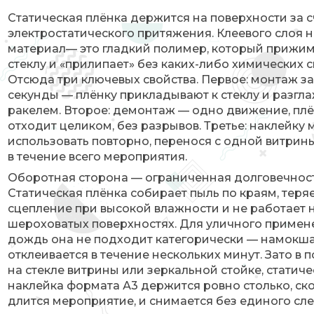
Статическая плёнка держится на поверхности за с
электростатического притяжения. Клеевого слоя 
материал— это гладкий полимер, который прижим
стеклу и «прилипает» без каких-либо химических с
Отсюда три ключевых свойства. Первое: монтаж з
секунды — плёнку прикладывают к стеклу и разгл
ракелем. Второе: демонтаж — одно движение, пл
отходит целиком, без разрывов. Третье: наклейку
использовать повторно, перенося с одной витрин
в течение всего мероприятия.
Оборотная сторона — ограниченная долговечност
Статическая плёнка собирает пыль по краям, теря
сцепление при высокой влажности и не работает 
шероховатых поверхностях. Для уличного примен
дождь она не подходит категорически — намокша
отклеивается в течение нескольких минут. Зато в
на стекле витрины или зеркальной стойке, статиче
наклейка формата А3 держится ровно столько, ск
длится мероприятие, и снимается без единого сле