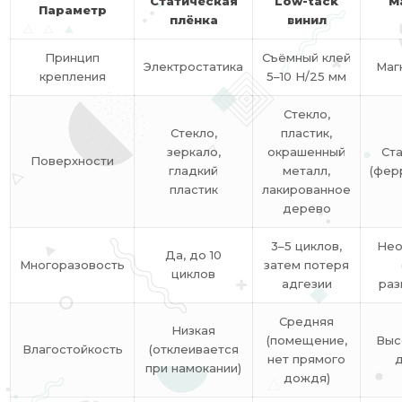
Статическая
Low-tack
М
Параметр
плёнка
винил
Принцип
Съёмный клей
Электростатика
Маг
крепления
5–10 Н/25 мм
Стекло,
Стекло,
пластик,
зеркало,
окрашенный
Ст
Поверхности
гладкий
металл,
(фер
пластик
лакированное
дерево
3–5 циклов,
Нео
Да, до 10
Многоразовость
затем потеря
циклов
адгезии
раз
Средняя
Низкая
(помещение,
Выс
Влагостойкость
(отклеивается
нет прямого
д
при намокании)
дождя)