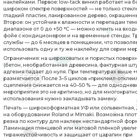
наклейками. Первое: low-tack винил работает на б
широком спектре поверхностей — не только стекло
гладкий пластик, лакированное дерево, окрашенн
Второе: он устойчив к влажности и перепадам тем
диапазоне от 0 до +50 °C — можно клеить на вход
фойе с кондиционером и на временные стенды. Тр
службы — до 6 месяцев в помещении, что позволя
использовать одну и ту же наклейку для серии ме
Ограничения: на шероховатых и пористых поверх
(бетон, необработанная древесина, фактурная шт
адгезия падает до нуля. При температурах выше +
размягчается. После 3–5 циклов «приклеил-отклеи
сцепления снижается на 40–50 % — для одноднев
мероприятия это не критично, но для многократн
использования нужно закладывать замену.
Печать — широкоформатная УФ или сольвентная, 
на оборудовании Roland и Mimaki. Возможна пло
резка по контуру для наклеек нестандартной фор
Ламинация глянцевой или матовой плёнкой увели
тиражеустойчивость и защищает от царапин при