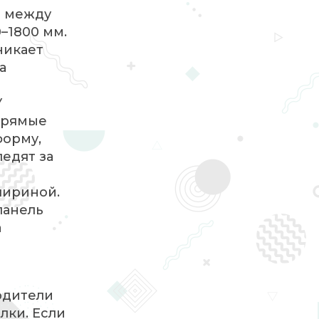
ы между
–1800 мм.
никает
а
У
 прямые
форму,
едят за
шириной.
панель
а
одители
лки. Если