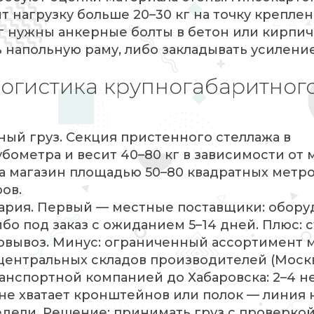
 нагрузку больше 20–30 кг на точку креплен
кг нужны анкерные болты в бетон или кирпич
 напольную раму, либо закладывать усиление
логистика крупногабаритног
ый груз. Секция пристенного стеллажа в
убометра и весит 40–80 кг в зависимости от 
на магазин площадью 50–80 квадратных метр
ов.
нария. Первый — местные поставщики: обор
ибо под заказ с ожиданием 5–14 дней. Плюс: 
овывоз. Минус: ограниченный ассортимент 
 центральных складов производителей (Москв
ранспортной компанией до Хабаровска: 2–4 н
 не хватает кронштейнов или полок — линия 
едели. Решение: принимать груз с проверко