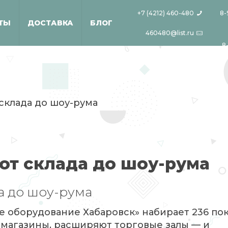
+7 (4212) 460-480
8-
ТЫ
ДОСТАВКА
БЛОГ
460480@list.ru
8
 склада до шоу-рума
от склада до шоу-рума
а до шоу-рума
е оборудование Хабаровск» набирает 236 пок
магазины, расширяют торговые залы — и