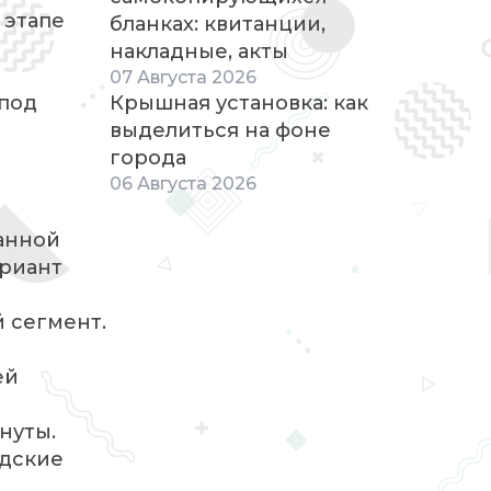
 этапе
бланках: квитанции,
накладные, акты
07
Августа
2026
 под
Крышная установка: как
выделиться на фоне
города
06
Августа
2026
ванной
ариант
 сегмент.
ей
нуты.
адские