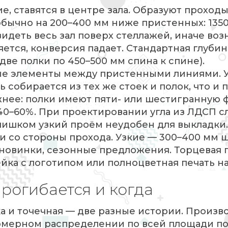
, ставятся в центре зала. Образуют проход
бычно на 200–400 мм ниже пристенных: 1350
идеть весь зал поверх стеллажей, иначе воз
ется, конверсия падает. Стандартная глубин
две полки по 450–500 мм спина к спине).
е элементы между пристенными линиями. 
 собирается из тех же стоек и полок, что и
жнее: полки имеют пяти- или шестигранную 
40–60%. При проектировании угла из ЛДСП сл
ишком узкий проём неудобен для выкладки.
 со стороны прохода. Узкие — 300–400 мм 
 новинки, сезонные предложения. Торцевая 
йка с логотипом или полноцветная печать н
прогибается и когда
а и точечная — две разные истории. Произв
омерном распределении по всей площади по