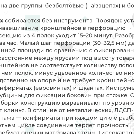
на две группы: безболтовые (на зацепах) и б
х
собираются без инструмента. Порядок: уст
 навешивание кронштейнов в перфорацию → 
секцию из 4 полок уходит 15–20 минут. Разоб
 час. Малый шаг перфорации (30–32,5 мм) д
онной площади по сравнению с фиксирован
асстояние между ярусами под высоту товара
онштейнов не соответствует количеству поло
 чем полок, минус удвоенное количество н
дственно на опоре и не требует кронштейно
нфирматах (евровинтах) и шкантах. Инструме
рубцины для фиксации боковин при стяжке. 
сборки конструкцию выравнивают по уровню:
 клинья. В отличие от металлических, ЛДСП
нтажа — конфирматы при каждом цикле разб
ретьем цикле соединение теряет прочность.
ребуют оценки материала стены. Гипсокарто