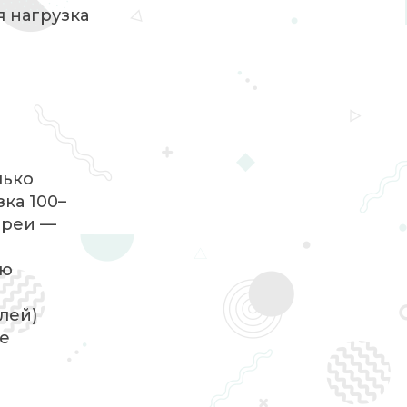
я нагрузка
лько
зка 100–
ереи —
ию
лей)
де