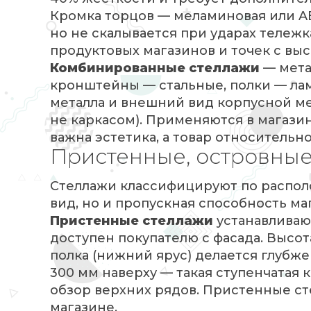
Кромка торцов — меламиновая или AB
но не скалывается при ударах тележк
продуктовых магазинов и точек с вы
Комбинированные стеллажи
— мета
кронштейны — стальные, полки — ла
металла и внешний вид корпусной меб
не каркасом). Применяются в магазин
важна эстетика, а товар относительно
Пристенные, островные,
Стеллажи классифицируют по располо
вид, но и пропускная способность ма
Пристенные стеллажи
устанавливают
доступен покупателю с фасада. Высота
полка (нижний ярус) делается глубже
300 мм наверху — такая ступенчатая 
обзор верхних рядов. Пристенные с
магазине.