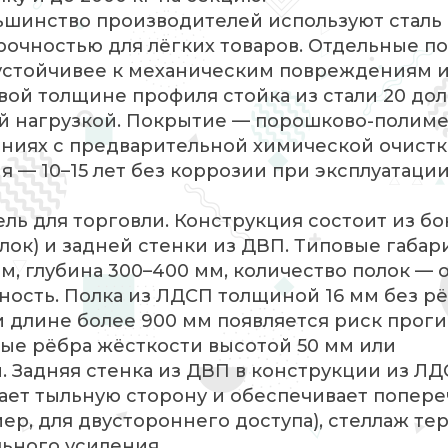
льшинство производителей используют сталь
рочностью для лёгких товаров. Отдельные п
 устойчивее к механическим повреждениям 
вой толщине профиля стойка из стали 20 до
й нагрузкой. Покрытие — порошково-полиме
иниях с предварительной химической очист
я — 10–15 лет без коррозии при эксплуатаци
ль для торговли. Конструкция состоит из бо
ок) и задней стенки из ДВП. Типовые габар
м, глубина 300–400 мм, количество полок — от
ость. Полка из ЛДСП толщиной 16 мм без р
и длине более 900 мм появляется риск проги
ые рёбра жёсткости высотой 50 мм или
. Задняя стенка из ДВП в конструкции из Л
ает тыльную сторону и обеспечивает попер
мер, для двустороннего доступа), стеллаж те
ьного усиления.