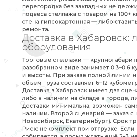
перегородка без закладных не держит
подвеса стеллажа с товаром на 100+ 
стена гипсокартонная — либо ставить
ремонта.
Доставка в Хабаровск: 
оборудования
Торговые стеллажи — крупногабаритн
разобранном виде занимает 0,3–0,6 к
и высоты. При заказе полной линии 
объём груза составляет 6–12 кубометр
Доставка в Хабаровск имеет два сце
либо в наличии на складе в городе, л
доставки минимальна, возможен сам
наличии. Второй сценарий — заказ с
Новосибирск, Екатеринбург). Срок т
Риск: некомплект при отгрузке. Если
собирается, а досыл ждать ещё 2–3 н