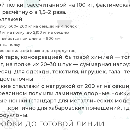
й полки, рассчитанной на 100 кг, фактическа
асчётную в 1,5–2 раза.
еллажей:
лку, 600–1200 кг на секцию из 4 полок
г на полку, до 2100 кг на секцию
ачинается при длине > 900 мм
 на полку
люс вентиляция (важно для продуктов)
ой таре, консервацией, бытовой химией — то
кг, на полке их 20–30 штук — суммарная нагру
есяц. Для одежды, текстиля, игрушек, галант
достаточны.
кие стеллажи с нагрузкой от 200 кг на секц
еревянном полу или ламинате опорные ножки
ые ножки (стандарт для металлических моде
 — критично для хабаровских помещений, г
роуклоны.
робки до готовой линии