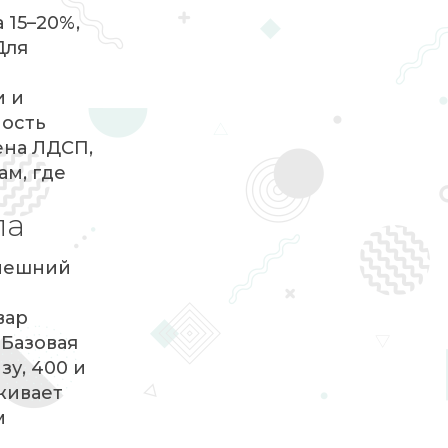
 15–20%,
Для
и и
ность
ена ЛДСП,
ам, где
ла
внешний
вар
 Базовая
зу, 400 и
живает
м