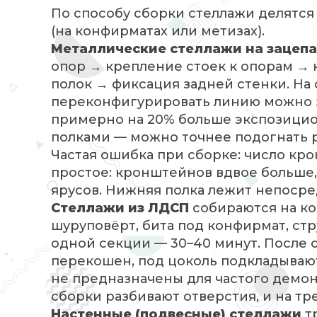
По способу сборки стеллажи делятся 
(на конфирматах или метизах).
Металлические стеллажи на зацепа
опор → крепление стоек к опорам →
полок → фиксация задней стенки. На 
переконфигурировать линию можно за
примерно на 20% больше экспозици
полками — можно точнее подогнать р
Частая ошибка при сборке: число кр
простое: кронштейнов вдвое больше,
ярусов. Нижняя полка лежит непосре
Стеллажи из ЛДСП
собираются на ко
шуруповёрт, бита под конфирмат, ст
одной секции — 30–40 минут. После 
перекошен, под цоколь подкладывают
не предназначены для частого демо
сборки разбивают отверстия, и на т
Настенные (подвесные) стеллажи
т