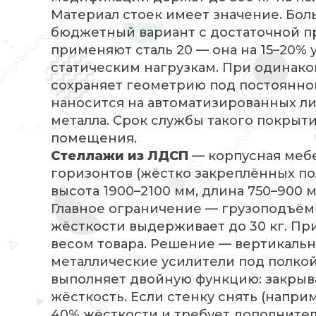
Материал стоек имеет значение. Бо
бюджетный вариант с достаточной п
применяют сталь 20 — она на 15–20%
статическим нагрузкам. При одинако
сохраняет геометрию под постоянно
наносится на автоматизированных л
металла. Срок службы такого покрыти
помещения.
Стеллажи из ЛДСП
— корпусная мебе
горизонтов (жёстко закреплённых пол
высота 1900–2100 мм, длина 750–900 м
Главное ограничение — грузоподъёмн
жёсткости выдерживает до 30 кг. Пр
весом товара. Решение — вертикальн
металлические усилители под полкой
выполняет двойную функцию: закрыв
жёсткость. Если стенку снять (напри
40% жёсткости и требует дополнител