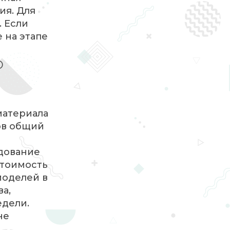
ия. Для
. Если
 на этапе
о
материала
ов общий
удование
стоимость
моделей в
а,
едели.
не
й