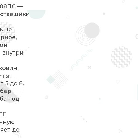
 08ПС —
оставщики
и
льше
рное,
кой
и внутри
ковин,
иты:
 5 до 8.
ёбер
ба под
ДСП
ечную
ряет до