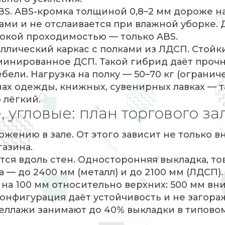
S. ABS-кромка толщиной 0,8–2 мм дороже на
ами и не отслаивается при влажной уборке. 
сокой проходимостью — только ABS.
ллический каркас с полками из ЛДСП. Стойк
минированное ДСП. Такой гибрид даёт проч
ели. Нагрузка на полку — 50–70 кг (огранич
ах одежды, книжных, сувенирных лавках — т
 лёгкий.
 угловые: план торгового за
жению в зале. От этого зависит не только 
газина.
ся вдоль стен. Односторонняя выкладка, то
 — до 2400 мм (металл) и до 2100 мм (ЛДСП).
 на 100 мм относительно верхних: 500 мм вни
конфигурация даёт устойчивость и не загора
теллажи занимают до 40% выкладки в типово