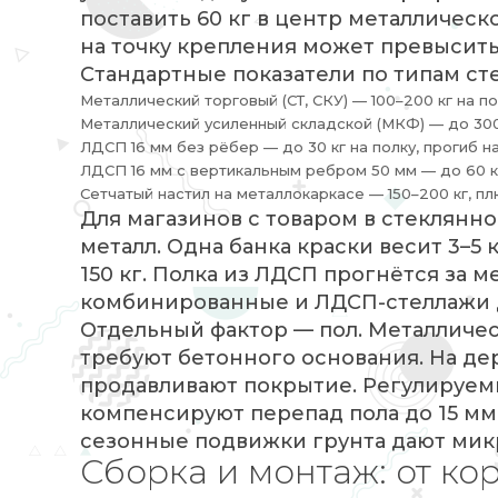
поставить 60 кг в центр металлическо
на точку крепления может превысить р
Стандартные показатели по типам ст
Металлический торговый (СТ, СКУ) — 100–200 кг на по
Металлический усиленный складской (МКФ) — до 300 к
ЛДСП 16 мм без рёбер — до 30 кг на полку, прогиб н
ЛДСП 16 мм с вертикальным ребром 50 мм — до 60 кг
Сетчатый настил на металлокаркасе — 150–200 кг, п
Для магазинов с товаром в стеклянн
металл. Одна банка краски весит 3–5 
150 кг. Полка из ЛДСП прогнётся за м
комбинированные и ЛДСП-стеллажи 
Отдельный фактор — пол. Металличес
требуют бетонного основания. На д
продавливают покрытие. Регулируем
компенсируют перепад пола до 15 мм
сезонные подвижки грунта дают мик
Сборка и монтаж: от ко