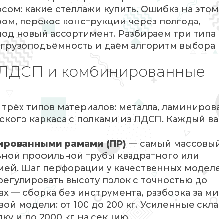
сом: какие стеллажи купить. Ошибка на этом
ром, перекос конструкции через полгода,
од новый ассортимент. Разбираем три типа
 грузоподъёмность и даём алгоритм выбора
, ЛДСП и комбинированные
 трёх типов материалов: металла, ламиниро
кого каркаса с полками из ЛДСП. Каждый в
ированными рамами (ПР)
— самый массовый
ьной профильной трубы квадратного или
ией. Шаг перфорации у качественных модел
 регулировать высоту полок с точностью до
ах — сборка без инструмента, разборка за ми
вой модели: от 100 до 200 кг. Усиленные скл
ку и до 2000 кг на секцию.