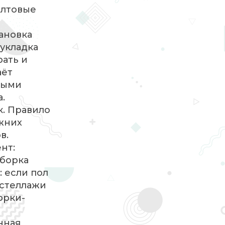
олтовые
ановка
укладка
рать и
аёт
ными
.
к. Правило
ижних
в.
нт:
Сборка
 если пол
-стеллажи
орки-
нная