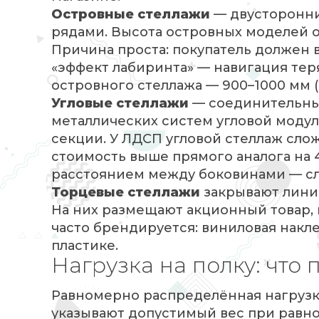
Островные стеллажи
— двусторонние
рядами. Высота островных моделей о
Причина проста: покупатель должен в
«эффект лабиринта» — навигация теря
островного стеллажа — 900–1000 мм (
Угловые стеллажи
— соединительны
металлических систем угловой модуль
секции. У ЛДСП угловой стеллаж сло
стоимость выше прямого аналога на 
расстоянием между боковинами — сл
Торцевые стеллажи
закрывают линии
На них размещают акционный товар,
часто брендируется: виниловая накле
пластике.
Нагрузка на полку: что 
Равномерно распределённая нагрузк
указывают допустимый вес при равн