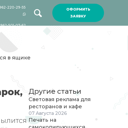
962-220-29-55
ОФОРМИТЬ
ЗАЯВКУ
-962-501-07-62
ся в ящике
рок,
Другие статьи
Световая реклама для
ресторанов и кафе
07
Августа
2026
пылится
Печать на
самокопирующихся