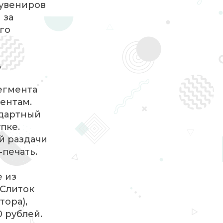
сувениров
 за
го
у
егмента
иентам.
ндартный
пке.
й раздачи
-печать.
е из
«Слиток
тора),
 рублей.