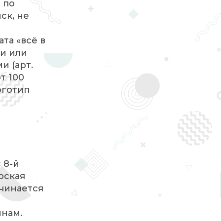
 по
ск, не
та «всё в
ми или
и (арт.
т 100
оготип
 8-й
оская
ачинается
нам.