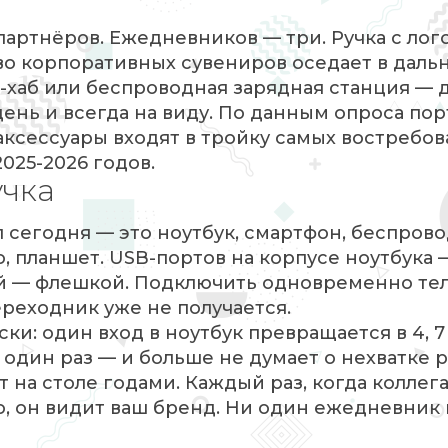
партнёров. Ежедневников — три. Ручка с ло
тво корпоративных сувениров оседает в дал
B-хаб или беспроводная зарядная станция — 
ень и всегда на виду. По данным опроса пор
 аксессуары входят в тройку самых востребо
025-2026 годов.
учка
 сегодня — это ноутбук, смартфон, беспров
 планшет. USB-портов на корпусе ноутбука —
ой — флешкой. Подключить одновременно те
реходник уже не получается.
ки: один вход в ноутбук превращается в 4, 7
 один раз — и больше не думает о нехватке 
 на столе годами. Каждый раз, когда коллег
о, он видит ваш бренд. Ни один ежедневник 