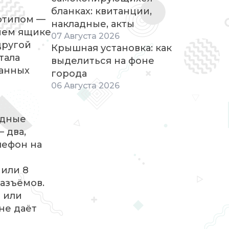
бланках: квитанции,
готипом —
накладные, акты
ьнем ящике
07
Августа
2026
другой
Крышная установка: как
тала
выделиться на фоне
ванных
города
06
Августа
2026
одные
 два,
лефон на
 или 8
разъёмов.
а или
не даёт