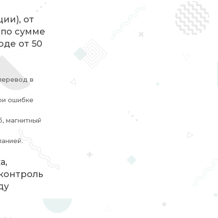
ии), от
й по сумме
оде от 50
перевод в
ри ошибке
б, магнитный
панией.
а,
 контроль
ду