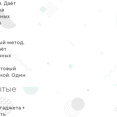
. Даёт
ка
тных
о
ый метод.
аёт
чных
стовый
нной. Один
ытые
гаджета +
сть