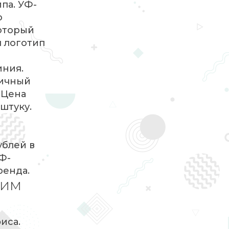
па. УФ-
ю
который
ш логотип
иния.
гичный
 Цена
штуку.
ублей в
Ф-
ренда.
шим
иса.