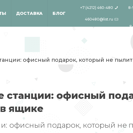
+7 (4212) 460-480
8-
ТЫ
ДОСТАВКА
БЛОГ
460480@list.ru
8
танции: офисный подарок, который не пылит
е станции: офисный пода
 в ящике
и: офисный подарок, который не 