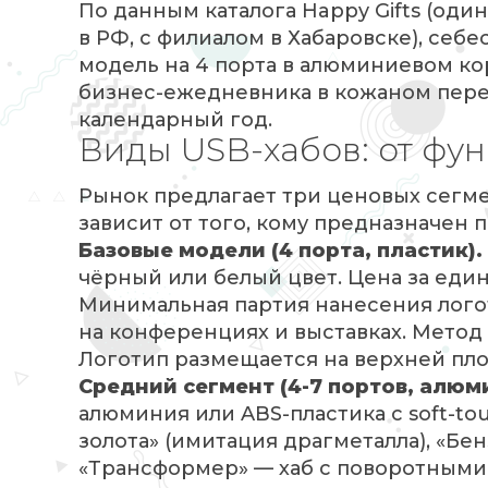
По данным каталога Happy Gifts (од
в РФ, с филиалом в Хабаровске), себе
модель на 4 порта в алюминиевом ко
бизнес-ежедневника в кожаном перепл
календарный год.
Виды USB-хабов: от фу
Рынок предлагает три ценовых сегм
зависит от того, кому предназначен 
Базовые модели (4 порта, пластик).
чёрный или белый цвет. Цена за един
Минимальная партия нанесения логот
на конференциях и выставках. Метод 
Логотип размещается на верхней пло
Средний сегмент (4-7 портов, алю
алюминия или ABS-пластика с soft-t
золота» (имитация драгметалла), «Бе
«Трансформер» — хаб с поворотными м