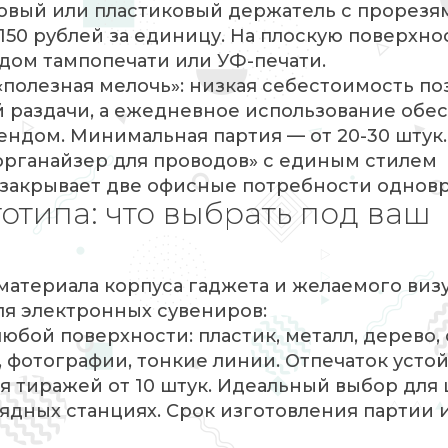
овый или пластиковый держатель с прорезя
150 рублей за единицу. На плоскую поверхно
дом тампопечати или УФ-печати.
«полезная мелочь»: низкая себестоимость по
й раздачи, а ежедневное использование обе
ендом. Минимальная партия — от 20-30 штук.
органайзер для проводов» с единым стилем
закрывает две офисные потребности однов
отипа: что выбрать под ваш
материала корпуса гаджета и желаемого виз
ля электронных сувениров:
юбой поверхности: пластик, металл, дерево,
 фотографии, тонкие линии. Отпечаток устой
ля тиражей от 10 штук. Идеальный выбор для
рядных станциях. Срок изготовления партии и