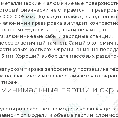
 металлические и алюминиевые поверхности
оторый физически не стирается — гравиров
у 0,02-0,05 мм. Подходит только для одноцве
м алюминии гравировка выглядит контрастн
ерхностях — деликатно, почти незаметно.
а: алюминиевые хабы и зарядные станции.
через эластичный тампон. Самый экономичн
астиковых корпусах. Ограничение: не перед
,3 мм. Хороший выбор для массовых раздато
запуском тиража запросите у поставщика те
 на пластике и металле отличается от экра
 тираж.
: минимальные партии и скр
вениров работает по модели «базовая цена 
зависит от модели и объёма партии. Стоимо