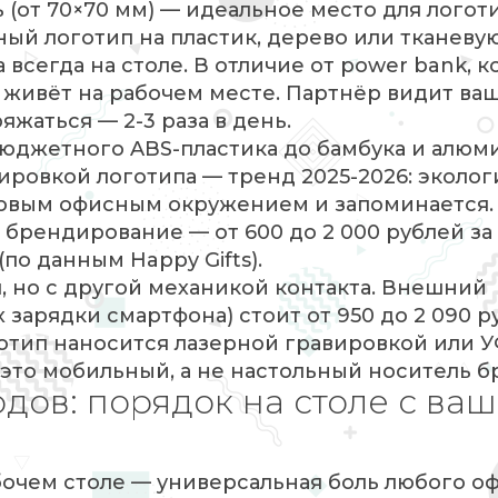
 (от 70×70 мм) — идеальное место для логоти
ный логотип на пластик, дерево или тканеву
 всегда на столе. В отличие от power bank, 
 живёт на рабочем месте. Партнёр видит ва
яжаться — 2-3 раза в день.
юджетного ABS-пластика до бамбука и алюм
ировкой логотипа — тренд 2025-2026: эколо
иковым офисным окружением и запоминается.
брендирование — от 600 до 2 000 рублей за 
по данным Happy Gifts).
, но с другой механикой контакта. Внешний
х зарядки смартфона) стоит от 950 до 2 090 р
готип наносится лазерной гравировкой или У
 это мобильный, а не настольный носитель б
дов: порядок на столе с ва
очем столе — универсальная боль любого оф