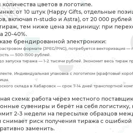
количества цветов в логотипе.
е: от 10 штук (Happy Gifts, отдельные позиц
, включая n-studio и Astra), от 20 000 рубле
е тираж, тем ниже цена за единицу: при перех
а 20-40%.
аказе брендированной электроники:
растровом формате (JPEG/PNG), потребуется векторизация — 
мость — 500-1500 рублей.
о запуска тиража — 1-2 тысячи рублей. Экономит весь тираж п
лекте. Индивидуальная упаковка с логотипом (крафтовый коро
ицы.
ского склада в Хабаровск — срок 7-14 дней транспортной ком
ная схема: работа через местного поставщик
онные сувениры и берёт на себя логистику,
номит 2-3 недели на пересылке образцов меж
и снимает риск получения тиража с ошибкой
ративно заменить.