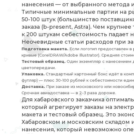
нанесения — от выбранного метода и 
Типичные минимальные партии на рынк
50-100 штук (большинство поставщиков
заказа (b-present, Astra). Чем крупне
к 200 штукам себестоимость падает н
Неочевидные статьи расходов при з
Подготовка макета.
Если логотип предоставлен в 
кривые (CorelDRAW/Adobe Illustrator). Средняя стои
Тестовый образец.
Один экземпляр с нанесением д
цветопередачи.
Упаковка.
Стандартный картонный бокс идёт в комп
футляр) — плюс 30-100 рублей к себестоимости един
Доставка.
При заказе из московского или новосибир
Срочная авиадоставка — в 2-3 раза дороже.
Для хабаровского заказчика оптималь
который агрегирует заказы на электр
макета и тестовый образец. Это эко
Хабаровском и московским складом 
нанесения, который невозможно опе