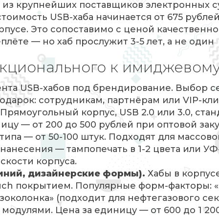
ин из крупнейших поставщиков электронных 
стоимость USB-хаба начинается от 675 рублей
рпусе. Это сопоставимо с ценой качественно
ёте — но хаб прослужит 3-5 лет, а не один
нкционального к имиджевом
ента USB-хабов под брендирование. Выбор с
подарок: сотрудникам, партнёрам или VIP-кл
Прямоугольный корпус, USB 2.0 или 3.0, ста
ицу — от 200 до 500 рублей при оптовой заку
ипа — от 50-100 штук. Подходят для массово
нанесения — тампопечать в 1-2 цвета или УФ
скости корпуса.
миний, дизайнерские формы).
Хабы в корпус
ouch покрытием. Популярные форм-факторы: 
нзоколонка» (подходит для нефтегазового сек
одулями. Цена за единицу — от 600 до 1 200