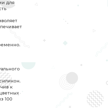
ми для
сть
зволяет
спечивает
ременно.
уального
 силикон.
чив к
 цветных
з 100