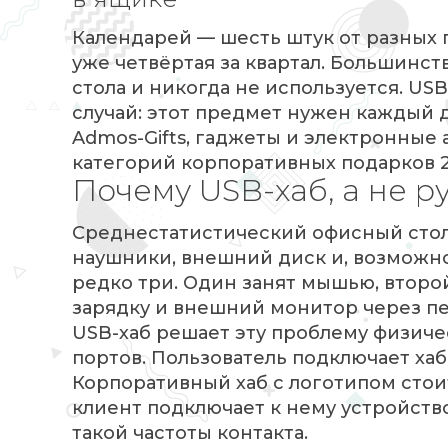
Календарей — шесть штук от разных 
уже четвёртая за квартал. Большинс
стола и никогда не используется. US
случай: этот предмет нужен каждый д
Admos-Gifts, гаджеты и электронные
категорий корпоративных подарков 2
Почему USB-хаб, а не р
Среднестатистический офисный стол
наушники, внешний диск и, возможно,
редко три. Один занят мышью, втор
зарядку и внешний монитор через пе
USB-хаб решает эту проблему физичес
портов. Пользователь подключает хаб
Корпоративный хаб с логотипом стоит
клиент подключает к нему устройств
такой частоты контакта.