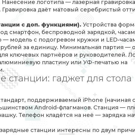
. Нанесение логотипа — лазерная гравировка
. Гравировка даёт матовый серебристый отти
танции с доп. функциями).
Устройства форма
под смартфон, беспроводной зарядкой, часа
— модель с подогревом кружки и LED-часам
90 рублей за единицу. Минимальная партия — о
для ключевых партнёров и руководителей. Л
 алюминиевую пластину или УФ-печатью на
и.
 станции: гаджет для стола
стандарт, поддерживаемый iPhone (начиная с
ольшинством Android-флагманов. Станция — пл
ашку. Телефон кладётся на неё — зарядка н
зарядные станции интересны по двум причи