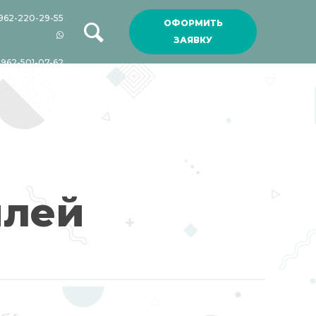
962-220-29-55
ОФОРМИТЬ
ЗАЯВКУ
-962-501-07-62
илей